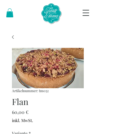
Artikelnummer: tm032
Flan
Preis
60,00 €
inkl. MwSt.
Variante
*